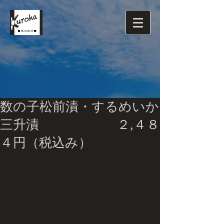
数の子松前漬・するめいか
三升漬 ２,４８
４円（税込み）