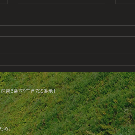
鮭とば 1,944円
甘塩たら子
込)
央区南8条西9丁目755番地1
ため）