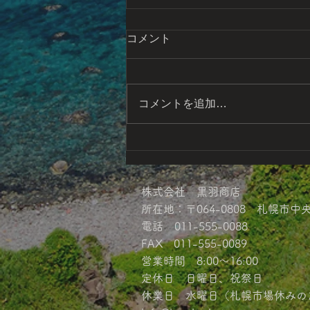
コメント
コメントを追加…
数の子松前漬・するめいか三
升漬 ２,４８４円
（税込み）
株式会社 黒羽商店
所在地：〒064-0808 札幌市中
電話 011-555-0088
FAX 011-555-0089
営業時間 8:00〜16:00
定休日 日曜日、祝祭日
休業日 水曜日（札幌市場休みの